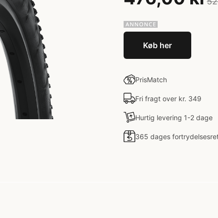
52
Køb her
PrisMatch
Fri fragt over kr. 349
Hurtig levering 1-2 dage
365 dages fortrydelsesre