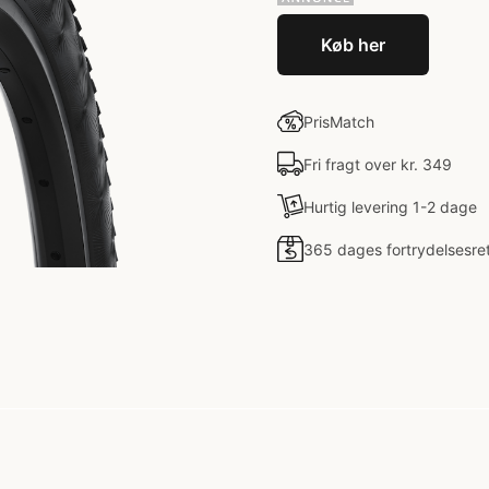
Køb her
PrisMatch
Fri fragt over kr. 349
Hurtig levering 1-2 dage
365 dages fortrydelsesre