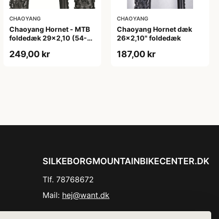
CHAOYANG
CHAOYANG
Chaoyang Hornet - MTB
Chaoyang Hornet dæk
foldedæk 29x2,10 (54-
26x2,10" foldedæk
622) - Sort
249,00 kr
187,00 kr
SILKEBORGMOUNTAINBIKECENTER.DK
Tlf. 78768672
Mail:
hej@want.dk
Cookie- og privatlivspolitik