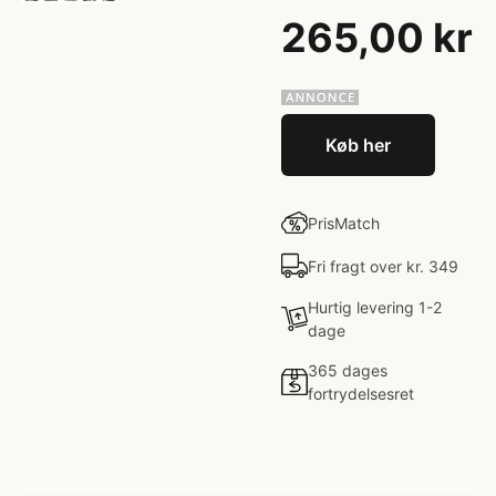
265,00 kr
Køb her
PrisMatch
Fri fragt over kr. 349
Hurtig levering 1-2
dage
365 dages
fortrydelsesret