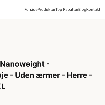
Forside
Produkter
Top Rabatter
Blog
Kontakt
e Nanoweight -
je - Uden ærmer - Herre -
XL