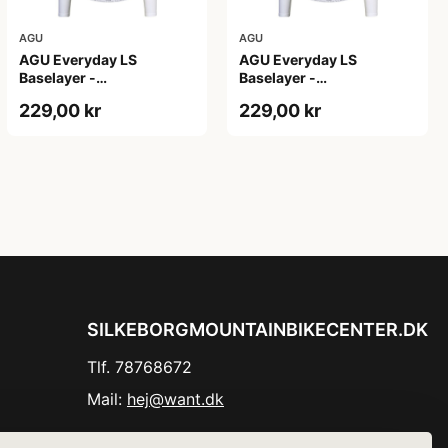
AGU
AGU
AGU Everyday LS
AGU Everyday LS
Baselayer -
Baselayer -
Svedundertrøje - Lange
Svedundertrøje - Lange
229,00 kr
229,00 kr
Ærmer - Herre - Hvid -
Ærmer - Herre - Hvid
S/M
-2XL
SILKEBORGMOUNTAINBIKECENTER.DK
Tlf. 78768672
Mail:
hej@want.dk
Cookie- og privatlivspolitik