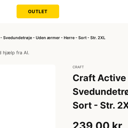
OUTLET
- Svedundetrøje - Uden ærmer - Herre - Sort - Str. 2XL
 hjælp fra AI.
CRAFT
Craft Activ
Svedundetrø
Sort - Str. 2
239,00 kr