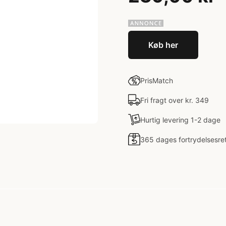
Køb her
PrisMatch
Fri fragt over kr. 349
Hurtig levering 1-2 dage
365 dages fortrydelsesre