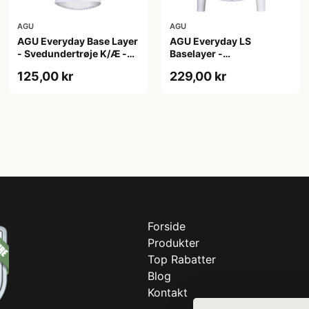
AGU
AGU
AGU Everyday Base Layer
AGU Everyday LS
- Svedundertrøje K/Æ -
Baselayer -
Hvid - Str. XXL
Svedundertrøje - Lange
125,00 kr
229,00 kr
Ærmer - Herre - Hvid -
L/XL
Forside
Produkter
Top Rabatter
Blog
Kontakt