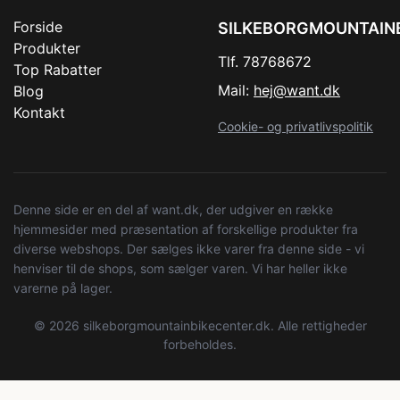
Forside
SILKEBORGMOUNTAIN
Produkter
Tlf. 78768672
Top Rabatter
Mail:
hej@want.dk
Blog
Kontakt
Cookie- og privatlivspolitik
Denne side er en del af want.dk, der udgiver en række
hjemmesider med præsentation af forskellige produkter fra
diverse webshops. Der sælges ikke varer fra denne side - vi
henviser til de shops, som sælger varen. Vi har heller ikke
varerne på lager.
© 2026 silkeborgmountainbikecenter.dk. Alle rettigheder
forbeholdes.