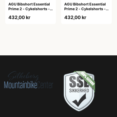
AGU Bibshort Essential
AGU Bibshort Essential
Prime 2 - Cykelshorts -
Prime 2 - Cykelshorts -
Dame - Army Grøn - Str.
Dame - Army Grøn - Str.
432,00 kr
432,00 kr
2XL
L