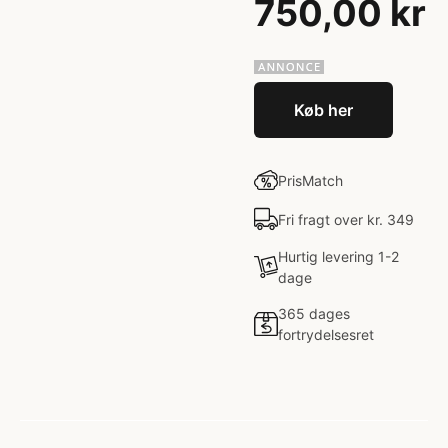
750,00 kr
Køb her
PrisMatch
Fri fragt over kr. 349
Hurtig levering 1-2
dage
365 dages
fortrydelsesret