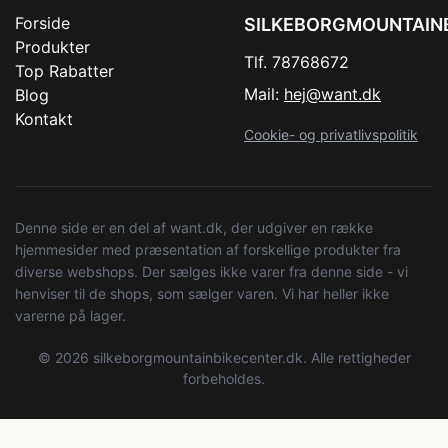
Forside
SILKEBORGMOUNTAIN
Produkter
Tlf. 78768672
Top Rabatter
Mail:
hej@want.dk
Blog
Kontakt
Cookie- og privatlivspolitik
Denne side er en del af want.dk, der udgiver en række
hjemmesider med præsentation af forskellige produkter fra
diverse webshops. Der sælges ikke varer fra denne side - vi
henviser til de shops, som sælger varen. Vi har heller ikke
varerne på lager.
© 2026 silkeborgmountainbikecenter.dk. Alle rettigheder
forbeholdes.