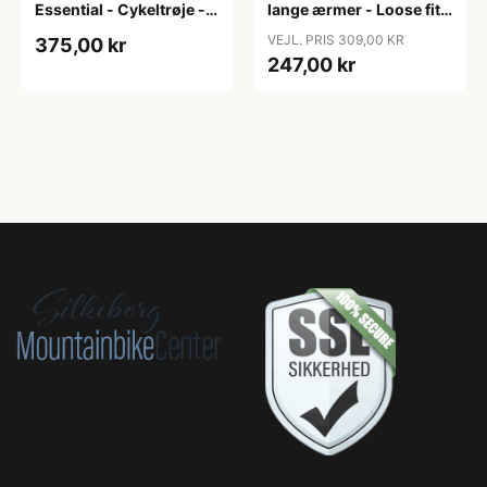
Essential - Cykeltrøje -
lange ærmer - Loose fit -
Dame - Army grøn - Str.
MTB - Army Grøn - Str. S
VEJL. PRIS 309,00 KR
375,00 kr
XXL
247,00 kr