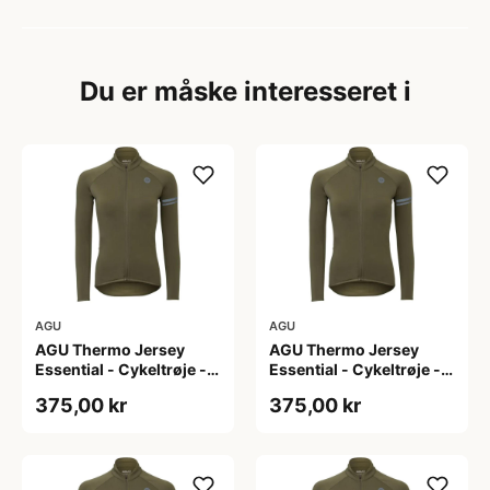
Du er måske interesseret i
AGU
AGU
AGU Thermo Jersey
AGU Thermo Jersey
Essential - Cykeltrøje -
Essential - Cykeltrøje -
Dame - Army grøn - Str.
Dame - Army grøn - Str.
375,00 kr
375,00 kr
L
M