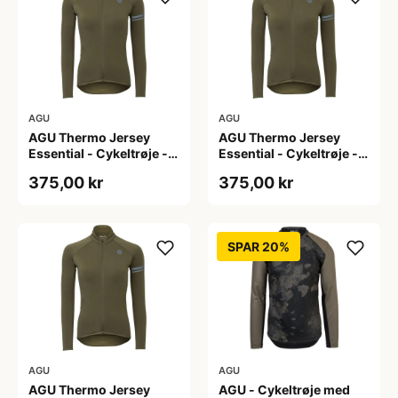
AGU
AGU
AGU Thermo Jersey
AGU Thermo Jersey
Essential - Cykeltrøje -
Essential - Cykeltrøje -
Dame - Army grøn - Str.
Dame - Army grøn - Str.
375,00 kr
375,00 kr
S
XL
SPAR 20%
AGU
AGU
AGU Thermo Jersey
AGU - Cykeltrøje med