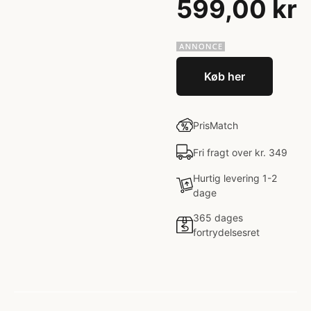
599,00 kr
Køb her
PrisMatch
Fri fragt over kr. 349
Hurtig levering 1-2
dage
365 dages
fortrydelsesret