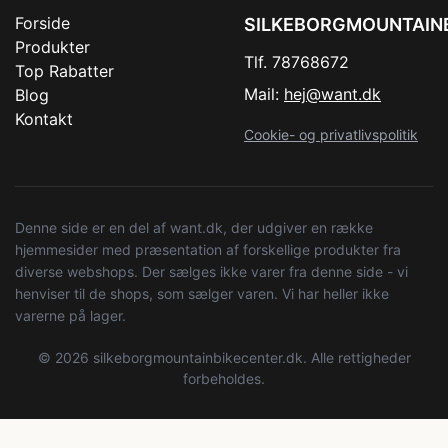
Forside
SILKEBORGMOUNTAIN
Produkter
Tlf. 78768672
Top Rabatter
Mail:
hej@want.dk
Blog
Kontakt
Cookie- og privatlivspolitik
Denne side er en del af want.dk, der udgiver en række
hjemmesider med præsentation af forskellige produkter fra
diverse webshops. Der sælges ikke varer fra denne side - vi
henviser til de shops, som sælger varen. Vi har heller ikke
varerne på lager.
© 2026 silkeborgmountainbikecenter.dk. Alle rettigheder
forbeholdes.