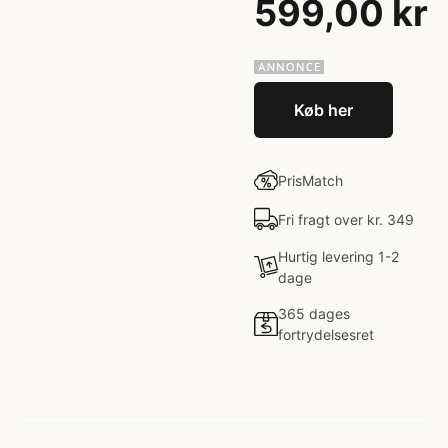
599,00 kr
Køb her
PrisMatch
Fri fragt over kr. 349
Hurtig levering 1-2
dage
365 dages
fortrydelsesret