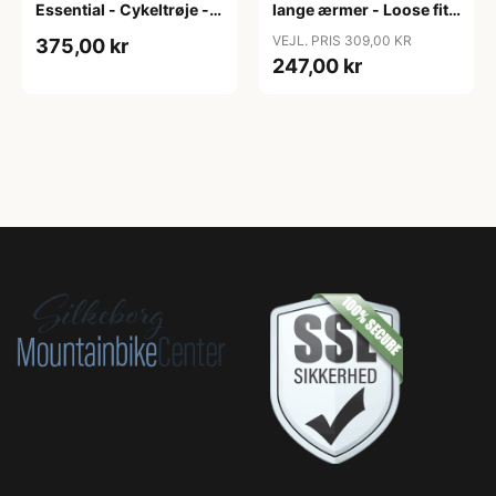
Essential - Cykeltrøje -
lange ærmer - Loose fit -
Dame - Army grøn - Str.
MTB - Army Grøn - Str. S
VEJL. PRIS 309,00 KR
375,00 kr
XXL
247,00 kr