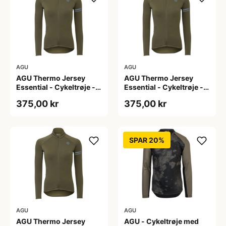
AGU
AGU
AGU Thermo Jersey
AGU Thermo Jersey
Essential - Cykeltrøje -
Essential - Cykeltrøje -
Dame - Army grøn - Str.
Dame - Army grøn - Str.
375,00 kr
375,00 kr
S
XL
SPAR 20%
AGU
AGU
AGU Thermo Jersey
AGU - Cykeltrøje med