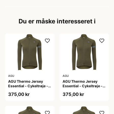
Du er måske interesseret i
AGU
AGU
AGU Thermo Jersey
AGU Thermo Jersey
Essential - Cykeltrøje -
Essential - Cykeltrøje -
Dame - Army grøn - Str.
Dame - Army grøn - Str.
375,00 kr
375,00 kr
L
M