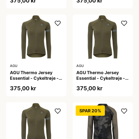
375,00 kr
375,00 kr
L
M
AGU
AGU
AGU Thermo Jersey
AGU Thermo Jersey
Essential - Cykeltrøje -
Essential - Cykeltrøje -
Dame - Army grøn - Str.
Dame - Army grøn - Str.
375,00 kr
375,00 kr
S
XL
SPAR 20%