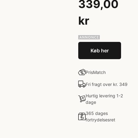
339,00
kr
Køb her
PrisMatch
Fri fragt over kr. 349
Hurtig levering 1-2
dage
365 dages
fortrydelsesret