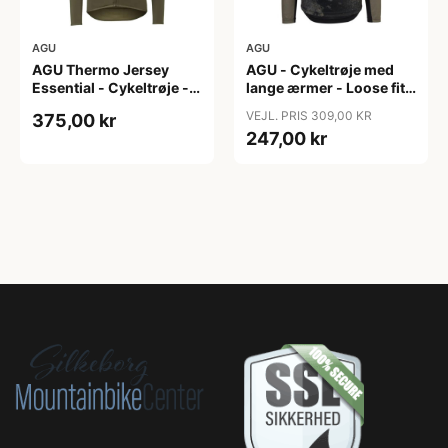
AGU
AGU
AGU Thermo Jersey
AGU - Cykeltrøje med
Essential - Cykeltrøje -
lange ærmer - Loose fit -
Dame - Army grøn - Str.
MTB - Army Grøn - Str. S
VEJL. PRIS 309,00 KR
375,00 kr
XXL
247,00 kr