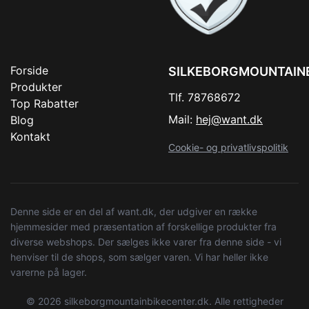
Forside
SILKEBORGMOUNTAIN
Produkter
Tlf. 78768672
Top Rabatter
Mail:
hej@want.dk
Blog
Kontakt
Cookie- og privatlivspolitik
Denne side er en del af want.dk, der udgiver en række
hjemmesider med præsentation af forskellige produkter fra
diverse webshops. Der sælges ikke varer fra denne side - vi
henviser til de shops, som sælger varen. Vi har heller ikke
varerne på lager.
© 2026 silkeborgmountainbikecenter.dk. Alle rettigheder