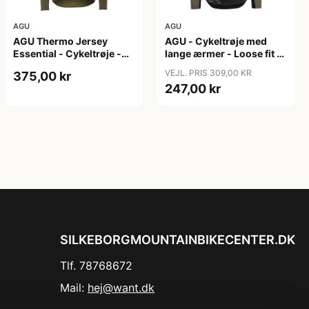
AGU
AGU
AGU Thermo Jersey
AGU - Cykeltrøje med
Essential - Cykeltrøje -
lange ærmer - Loose fit -
Dame - Army grøn - Str.
MTB - Army Grøn - Str. S
VEJL. PRIS 309,00 KR
375,00 kr
XXL
247,00 kr
SILKEBORGMOUNTAINBIKECENTER.DK
Tlf. 78768672
Mail:
hej@want.dk