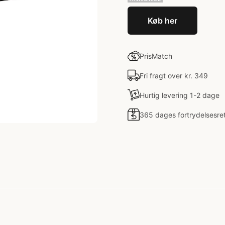
Køb her
PrisMatch
Fri fragt over kr. 349
Hurtig levering 1-2 dage
365 dages fortrydelsesre