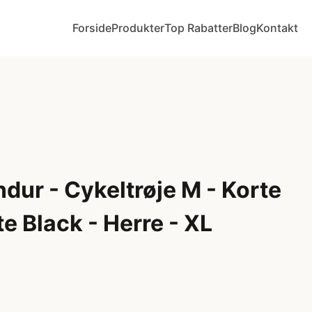
Forside
Produkter
Top Rabatter
Blog
Kontakt
dur - Cykeltrøje M - Korte
e Black - Herre - XL