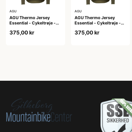
AGU
AGU
AGU Thermo Jersey
AGU Thermo Jersey
Essential - Cykeltrøje -
Essential - Cykeltrøje -
Dame - Army grøn - Str. L
Dame - Army grøn - Str.
375,00 kr
375,00 kr
M