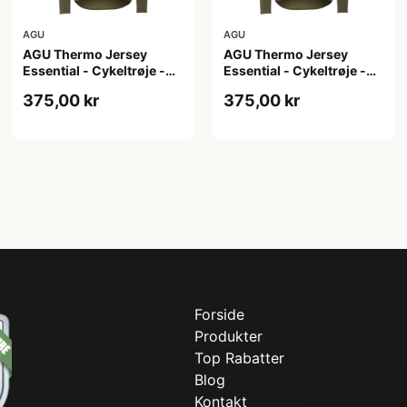
AGU
AGU
AGU Thermo Jersey
AGU Thermo Jersey
Essential - Cykeltrøje -
Essential - Cykeltrøje -
Dame - Army grøn - Str. S
Dame - Army grøn - Str.
375,00 kr
375,00 kr
XL
Forside
Produkter
Top Rabatter
Blog
Kontakt