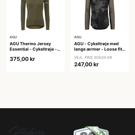
AGU
AGU
AGU Thermo Jersey
AGU - Cykeltrøje med
Essential - Cykeltrøje -
lange ærmer - Loose fit -
Dame - Army grøn - Str.
MTB - Army Grøn - Str. S
VEJL. PRIS 309,00 KR
375,00 kr
XXL
247,00 kr