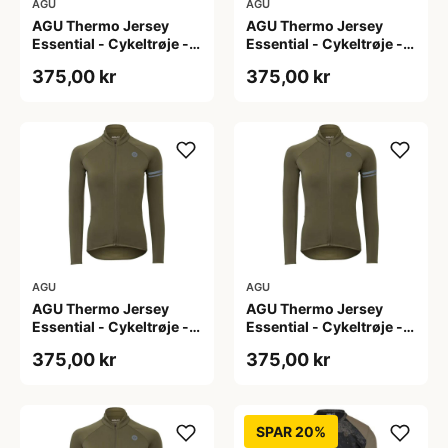
AGU
AGU
AGU Thermo Jersey
AGU Thermo Jersey
Essential - Cykeltrøje -
Essential - Cykeltrøje -
Dame - Army grøn - Str.
Dame - Army grøn - Str.
375,00 kr
375,00 kr
L
M
AGU
AGU
AGU Thermo Jersey
AGU Thermo Jersey
Essential - Cykeltrøje -
Essential - Cykeltrøje -
Dame - Army grøn - Str.
Dame - Army grøn - Str.
375,00 kr
375,00 kr
S
XL
SPAR 20%