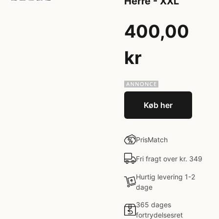
Herre - XXL
400,00
kr
Køb her
PrisMatch
Fri fragt over kr. 349
Hurtig levering 1-2
dage
365 dages
fortrydelsesret