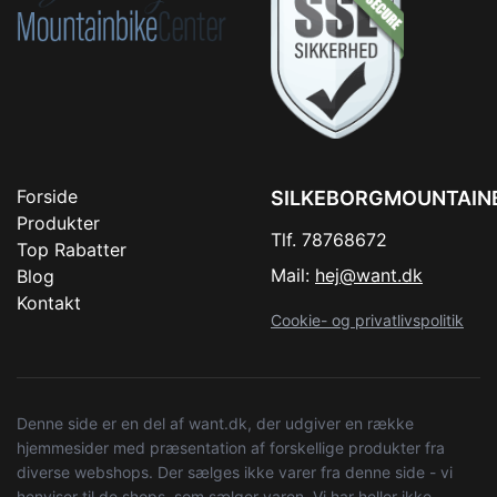
Forside
SILKEBORGMOUNTAIN
Produkter
Tlf. 78768672
Top Rabatter
Mail:
hej@want.dk
Blog
Kontakt
Cookie- og privatlivspolitik
Denne side er en del af want.dk, der udgiver en række
hjemmesider med præsentation af forskellige produkter fra
diverse webshops. Der sælges ikke varer fra denne side - vi
henviser til de shops, som sælger varen. Vi har heller ikke