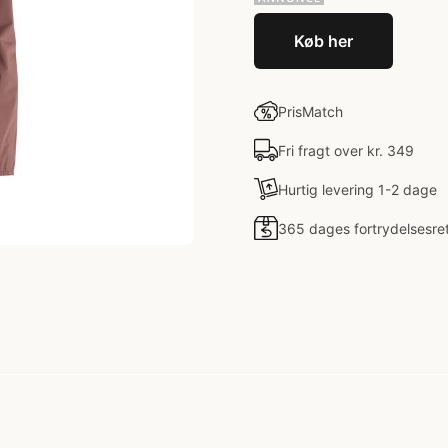
Køb her
PrisMatch
Fri fragt over kr. 349
Hurtig levering 1-2 dage
365 dages fortrydelsesre