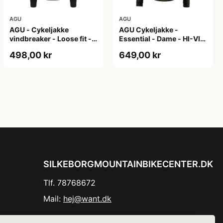
AGU
AGU
AGU - Cykeljakke
AGU Cykeljakke -
vindbreaker - Loose fit -
Essential - Dame - HI-VIS
Sort - Str. XXXL
- Sort/Gul - Str. M
498,00 kr
649,00 kr
SILKEBORGMOUNTAINBIKECENTER.DK
Tlf. 78768672
Mail:
hej@want.dk
Cookie- og privatlivspolitik