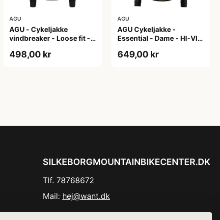
AGU
AGU
AGU - Cykeljakke
AGU Cykeljakke -
vindbreaker - Loose fit -
Essential - Dame - HI-VIS
Sort - Str. XXXL
- Sort/Gul - Str. M
498,00 kr
649,00 kr
SILKEBORGMOUNTAINBIKECENTER.DK
Tlf. 78768672
Mail:
hej@want.dk
Cookie- og privatlivspolitik