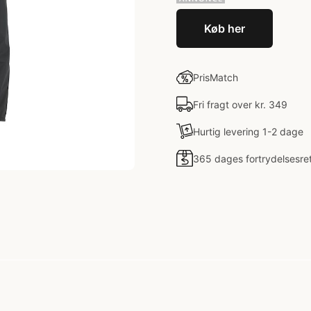
Køb her
PrisMatch
Fri fragt over kr. 349
Hurtig levering 1-2 dage
365 dages fortrydelsesre