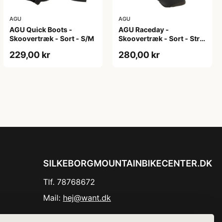
AGU
AGU
AGU Quick Boots -
AGU Raceday -
Skoovertræk - Sort - S/M
Skoovertræk - Sort - Str.
M
229,00 kr
280,00 kr
SILKEBORGMOUNTAINBIKECENTER.DK
Tlf. 78768672
Mail:
hej@want.dk
Cookie- og privatlivspolitik