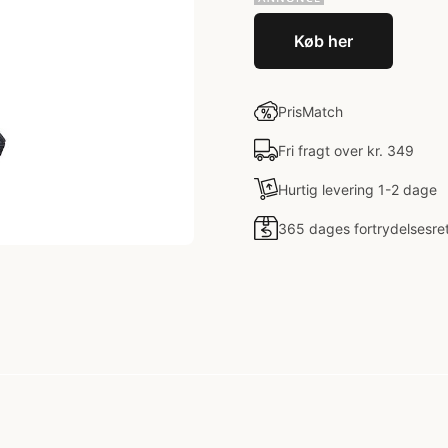
Køb her
PrisMatch
Fri fragt over kr. 349
Hurtig levering 1-2 dage
365 dages fortrydelsesre