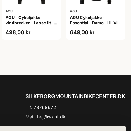
AGU
AGU
AGU - Cykeljakke
AGU Cykeljakke -
vindbreaker - Loose fit -
Essential - Dame - HI-VIS
Sort - Str. XXXL
- Sort/Gul - Str. M
498,00 kr
649,00 kr
SILKEBORGMOUNTAINBIKECENTER.DK
Tlf. 78768672
Mail:
hej@want.dk
Cookie- og privatlivspolitik