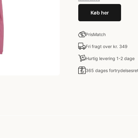
Køb her
PrisMatch
Fri fragt over kr. 349
Hurtig levering 1-2 dage
365 dages fortrydelsesre