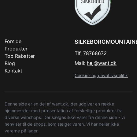
Forside
SILKEBORGMOUNTAIN
Produkter
Tlf. 78768672
Top Rabatter
Mail:
hej@want.dk
Blog
Kontakt
Cookie- og privatlivspolitik
Denne side er en del af want.dk, der udgiver en række
hjemmesider med præsentation af forskellige produkter fra
diverse webshops. Der sælges ikke varer fra denne side - vi
henviser til de shops, som sælger varen. Vi har heller ikke
varerne på lager.