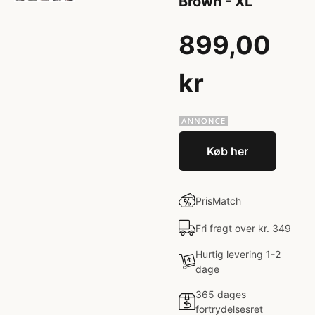
Brown - XL
899,00
kr
Køb her
PrisMatch
Fri fragt over kr. 349
Hurtig levering 1-2
dage
365 dages
fortrydelsesret