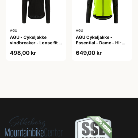
AGU
AGU
AGU - Cykeljakke
AGU Cykeljakke -
vindbreaker - Loose fit -
Essential - Dame - HI-
Sort - Str. XXXL
VIS - Sort/Gul - Str. M
498,00 kr
649,00 kr