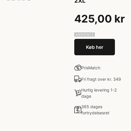
2XL
425,00 kr
Køb her
PrisMatch
Fri fragt over kr. 349
Hurtig levering 1-2
dage
365 dages
fortrydelsesret