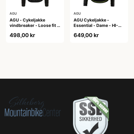
AGU
AGU
AGU - Cykeljakke
AGU Cykeljakke -
vindbreaker - Loose fit -
Essential - Dame - HI-
Sort - Str. XXXL
VIS - Sort/Gul - Str. M
498,00 kr
649,00 kr