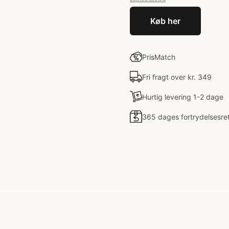
Køb her
PrisMatch
Fri fragt over kr. 349
Hurtig levering 1-2 dage
365 dages fortrydelsesre