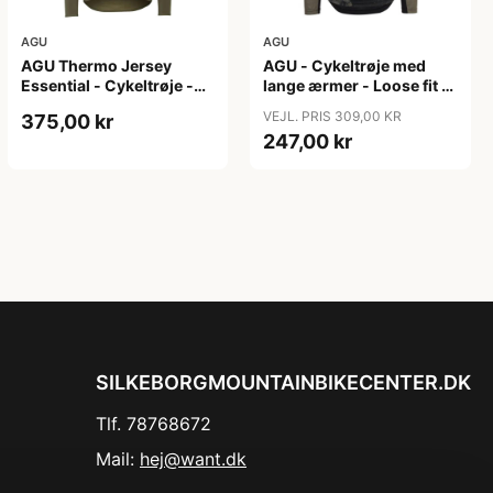
AGU
AGU
AGU Thermo Jersey
AGU - Cykeltrøje med
Essential - Cykeltrøje -
lange ærmer - Loose fit -
Dame - Army grøn - Str.
MTB - Army Grøn - Str. S
VEJL. PRIS 309,00 KR
375,00 kr
XXL
247,00 kr
SILKEBORGMOUNTAINBIKECENTER.DK
Tlf. 78768672
Mail:
hej@want.dk