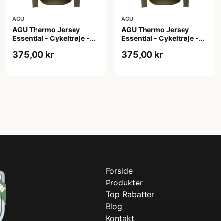
AGU
AGU
AGU Thermo Jersey
AGU Thermo Jersey
Essential - Cykeltrøje -
Essential - Cykeltrøje -
Dame - Army grøn - Str. S
Dame - Army grøn - Str.
375,00 kr
375,00 kr
XL
Forside
Produkter
Top Rabatter
Blog
Kontakt