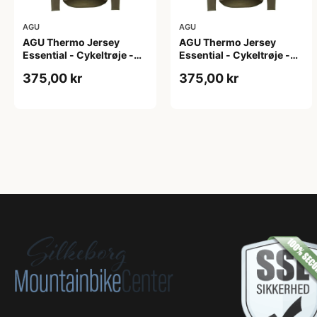
AGU
AGU
AGU Thermo Jersey
AGU Thermo Jersey
Essential - Cykeltrøje -
Essential - Cykeltrøje -
Dame - Army grøn - Str. L
Dame - Army grøn - Str.
375,00 kr
375,00 kr
M