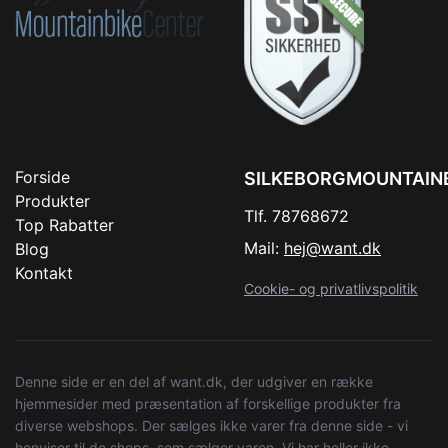
Forside
SILKEBORGMOUNTAIN
Produkter
Tlf. 78768672
Top Rabatter
Mail:
hej@want.dk
Blog
Kontakt
Cookie- og privatlivspolitik
Denne side er en del af want.dk, der udgiver en række
hjemmesider med præsentation af forskellige produkter fra
diverse webshops. Der sælges ikke varer fra denne side - vi
henviser til de shops, som sælger varen. Vi har heller ikke