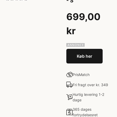
- S
699,00
kr
Køb her
PrisMatch
Fri fragt over kr. 349
Hurtig levering 1-2
dage
365 dages
fortrydelsesret