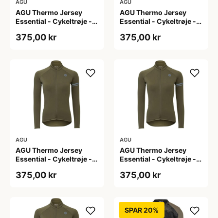
AGU
AGU
AGU Thermo Jersey
AGU Thermo Jersey
Essential - Cykeltrøje -
Essential - Cykeltrøje -
Dame - Army grøn - Str.
Dame - Army grøn - Str.
375,00 kr
375,00 kr
L
M
AGU
AGU
AGU Thermo Jersey
AGU Thermo Jersey
Essential - Cykeltrøje -
Essential - Cykeltrøje -
Dame - Army grøn - Str.
Dame - Army grøn - Str.
375,00 kr
375,00 kr
S
XL
SPAR 20%