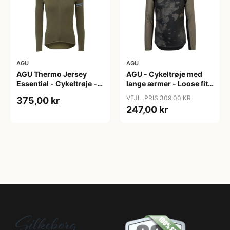
AGU
AGU
AGU Thermo Jersey
AGU - Cykeltrøje med
Essential - Cykeltrøje -
lange ærmer - Loose fit -
Dame - Army grøn - Str.
MTB - Army Grøn - Str. S
VEJL. PRIS 309,00 KR
375,00 kr
XXL
247,00 kr