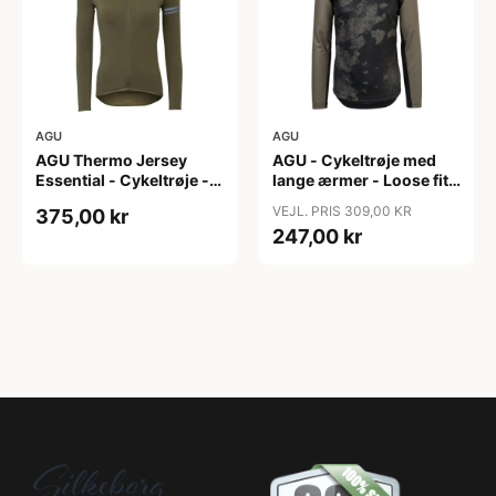
AGU
AGU
AGU Thermo Jersey
AGU - Cykeltrøje med
Essential - Cykeltrøje -
lange ærmer - Loose fit -
Dame - Army grøn - Str.
MTB - Army Grøn - Str. S
VEJL. PRIS 309,00 KR
375,00 kr
XXL
247,00 kr