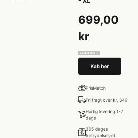
- XL
699,00
kr
Køb her
PrisMatch
Fri fragt over kr. 349
Hurtig levering 1-2
dage
365 dages
fortrydelsesret