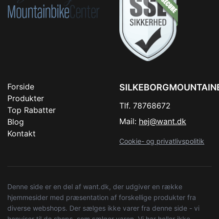
Forside
SILKEBORGMOUNTAIN
Produkter
Tlf. 78768672
Top Rabatter
Mail:
hej@want.dk
Blog
Kontakt
Cookie- og privatlivspolitik
Denne side er en del af want.dk, der udgiver en række
hjemmesider med præsentation af forskellige produkter fra
diverse webshops. Der sælges ikke varer fra denne side - vi
henviser til de shops, som sælger varen. Vi har heller ikke