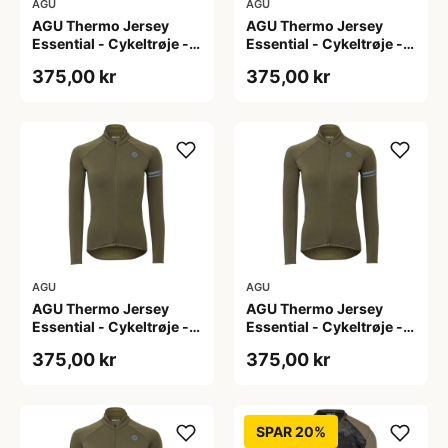
AGU
AGU
AGU Thermo Jersey
AGU Thermo Jersey
Essential - Cykeltrøje -
Essential - Cykeltrøje -
Dame - Army grøn - Str.
Dame - Army grøn - Str.
375,00 kr
375,00 kr
L
M
AGU
AGU
AGU Thermo Jersey
AGU Thermo Jersey
Essential - Cykeltrøje -
Essential - Cykeltrøje -
Dame - Army grøn - Str.
Dame - Army grøn - Str.
375,00 kr
375,00 kr
S
XL
SPAR 20%