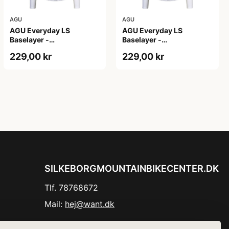
AGU
AGU
AGU Everyday LS
AGU Everyday LS
Baselayer -
Baselayer -
Svedundertrøje - Lange
Svedundertrøje - Lange
229,00 kr
229,00 kr
Ærmer - Herre - Hvid -
Ærmer - Herre - Hvid
S/M
-2XL
SILKEBORGMOUNTAINBIKECENTER.DK
Tlf. 78768672
Mail:
hej@want.dk
Cookie- og privatlivspolitik