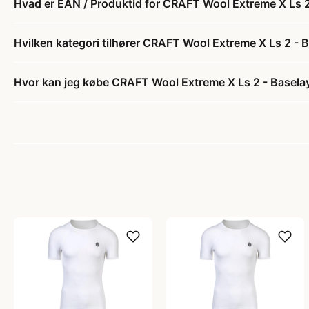
Hvad er EAN / Produktid for CRAFT Wool Extreme X Ls 2 
Hvilken kategori tilhører CRAFT Wool Extreme X Ls 2 - B
Hvor kan jeg købe CRAFT Wool Extreme X Ls 2 - Baselaye