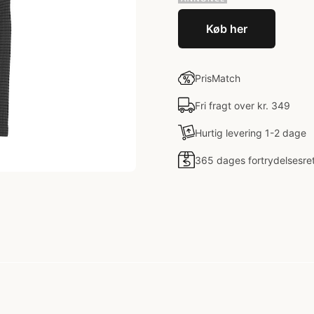
Køb her
PrisMatch
Fri fragt over kr. 349
Hurtig levering 1-2 dage
365 dages fortrydelsesre