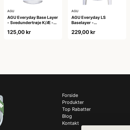
AGU
AGU
AGU Everyday Base Layer
AGU Everyday LS
- Svedundertrøje K/Æ -
Baselayer -
Hvid - Str. XXL
Svedundertrøje - Lange
125,00 kr
229,00 kr
Ærmer - Herre - Hvid -
L/XL
Forside
Produkter
Top Rabatter
Blog
Kontakt