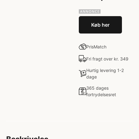
Køb her
PrisMatch
Fri fragt over kr. 349
Hurtig levering 1-2
dage
365 dages
fortrydelsesret