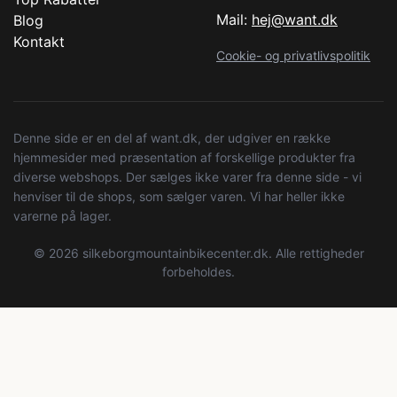
Mail:
hej@want.dk
Blog
Kontakt
Cookie- og privatlivspolitik
Denne side er en del af want.dk, der udgiver en række
hjemmesider med præsentation af forskellige produkter fra
diverse webshops. Der sælges ikke varer fra denne side - vi
henviser til de shops, som sælger varen. Vi har heller ikke
varerne på lager.
© 2026 silkeborgmountainbikecenter.dk. Alle rettigheder
forbeholdes.