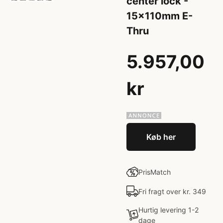
center lock -
15x110mm E-
Thru
5.957,00
kr
Køb her
PrisMatch
Fri fragt over kr. 349
Hurtig levering 1-2
dage