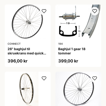
CONNECT
194
26" baghjul til
Baghjul 1 gear 18
skruekrans med quick
tommer
release
396,00 kr
399,00 kr