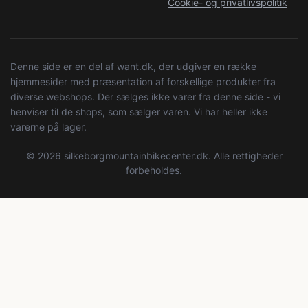
Cookie- og privatlivspolitik
Denne side er en del af want.dk, der udgiver en række
hjemmesider med præsentation af forskellige produkter fra
diverse webshops. Der sælges ikke varer fra denne side - vi
henviser til de shops, som sælger varen. Vi har heller ikke
varerne på lager.
© 2026 silkeborgmountainbikecenter.dk. Alle rettigheder
forbeholdes.