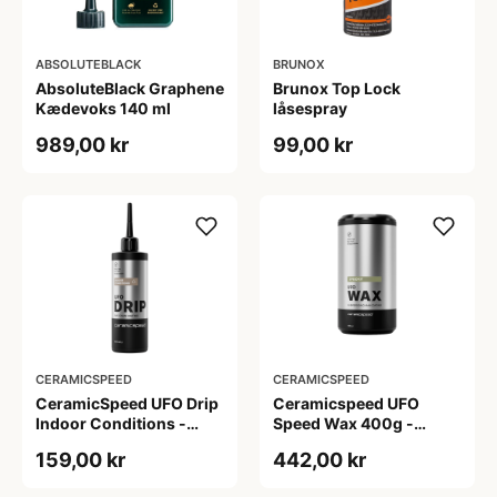
ABSOLUTEBLACK
BRUNOX
AbsoluteBlack Graphene
Brunox Top Lock
Kædevoks 140 ml
låsespray
989,00 kr
99,00 kr
CERAMICSPEED
CERAMICSPEED
CeramicSpeed UFO Drip
Ceramicspeed UFO
Indoor Conditions -
Speed Wax 400g -
Voks - 100 ml
Starter Kit
159,00 kr
442,00 kr