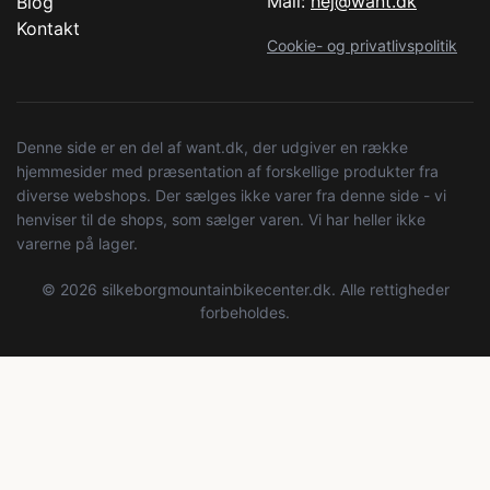
Mail:
hej@want.dk
Blog
Kontakt
Cookie- og privatlivspolitik
Denne side er en del af want.dk, der udgiver en række
hjemmesider med præsentation af forskellige produkter fra
diverse webshops. Der sælges ikke varer fra denne side - vi
henviser til de shops, som sælger varen. Vi har heller ikke
varerne på lager.
© 2026 silkeborgmountainbikecenter.dk. Alle rettigheder
forbeholdes.