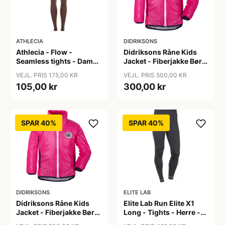
ATHLECIA
DIDRIKSONS
Athlecia - Flow -
Didriksons Råne Kids
Seamless tights - Dame
Jacket - Fiberjakke Børn
- Bracken - Str. L/XL
- Pink - 130
VEJL. PRIS 175,00 KR
VEJL. PRIS 500,00 KR
105,00 kr
300,00 kr
SPAR 40%
SPAR 40%
DIDRIKSONS
ELITE LAB
Didriksons Råne Kids
Elite Lab Run Elite X1
Jacket - Fiberjakke Børn
Long - Tights - Herre -
- Pink - 140
Sort - Str. 2XL