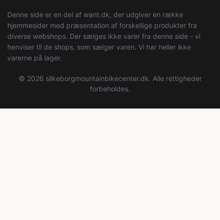
Denne side er en del af want.dk, der udgiver en række
hjemmesider med præsentation af forskellige produkter fra
diverse webshops. Der sælges ikke varer fra denne side - vi
henviser til de shops, som sælger varen. Vi har heller ikke
varerne på lager.
© 2026 silkeborgmountainbikecenter.dk. Alle rettigheder
forbeholdes.