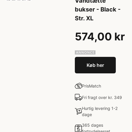
Vandtætte
bukser - Black -
Str. XL
574,00 kr
Køb her
PrisMatch
Fri fragt over kr. 349
Hurtig levering 1-2
dage
365 dages
fortrydelsesret