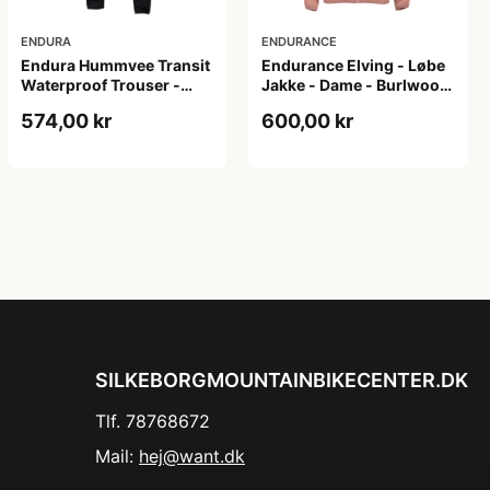
ENDURA
ENDURANCE
Endura Hummvee Transit
Endurance Elving - Løbe
Waterproof Trouser -
Jakke - Dame - Burlwood
Vandtætte bukser - Black
- Str. 36
574,00 kr
600,00 kr
- Str. XL
SILKEBORGMOUNTAINBIKECENTER.DK
Tlf. 78768672
Mail:
hej@want.dk