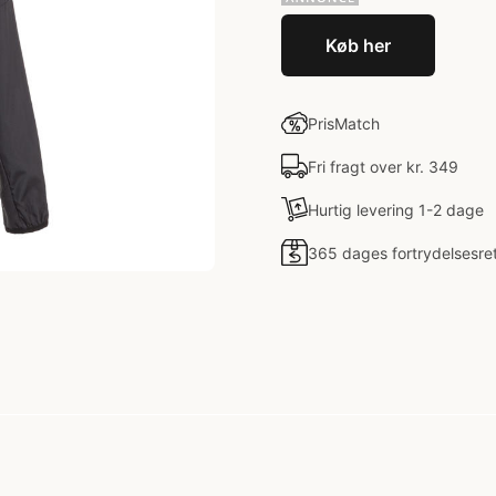
Køb her
PrisMatch
Fri fragt over kr. 349
Hurtig levering 1-2 dage
365 dages fortrydelsesre