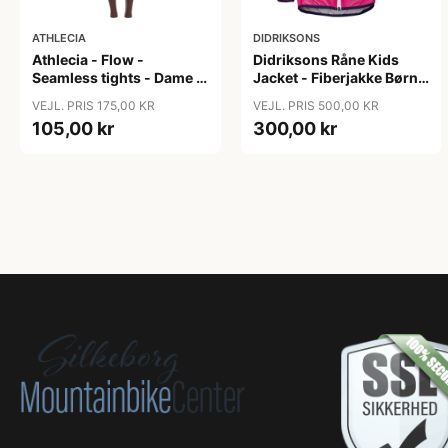
ATHLECIA
DIDRIKSONS
Athlecia - Flow -
Didriksons Råne Kids
Seamless tights - Dame -
Jacket - Fiberjakke Børn -
Bracken - Str. L/XL
Pink - 130
VEJL. PRIS 175,00 KR
VEJL. PRIS 500,00 KR
105,00 kr
300,00 kr