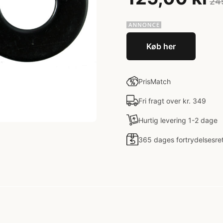
24
Køb her
PrisMatch
Fri fragt over kr. 349
Hurtig levering 1-2 dage
365 dages fortrydelsesre