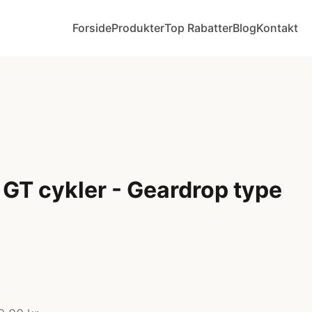
Forside
Produkter
Top Rabatter
Blog
Kontakt
l GT cykler - Geardrop type