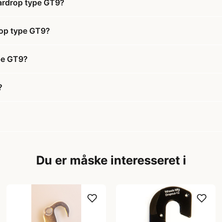
eardrop type GT9?
drop type GT9?
ype GT9?
?
Du er måske interesseret i