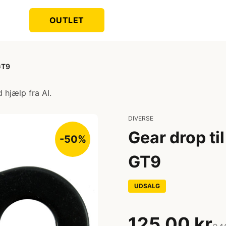
OUTLET
GT9
 hjælp fra AI.
DIVERSE
Gear drop ti
-50%
GT9
UDSALG
125,00 kr