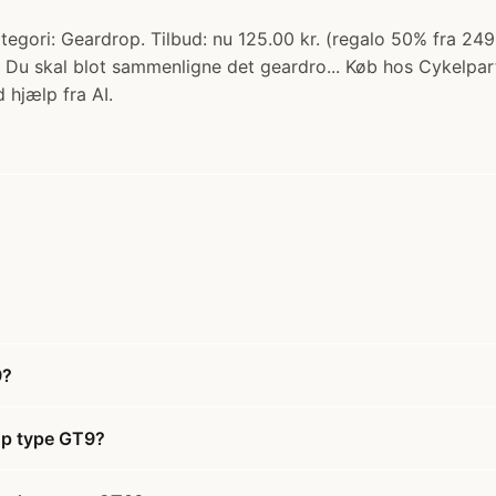
egori: Geardrop. Tilbud: nu 125.00 kr. (regalo 50% fra 249.
. Du skal blot sammenligne det geardro... Køb hos Cykelpar
 hjælp fra AI.
9?
rop type GT9?