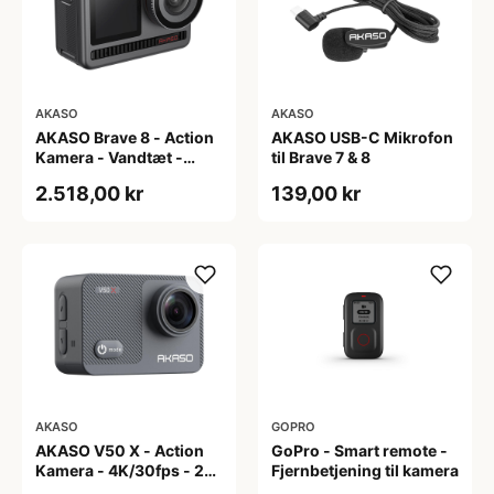
AKASO
AKASO
AKASO Brave 8 - Action
AKASO USB-C Mikrofon
Kamera - Vandtæt -
til Brave 7 & 8
4K/60fps - 48 Mega
2.518,00 kr
139,00 kr
Pixel
AKASO
GOPRO
AKASO V50 X - Action
GoPro - Smart remote -
Kamera - 4K/30fps - 20
Fjernbetjening til kamera
Mega Pixel