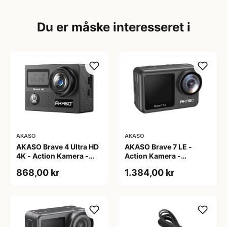
Du er måske interesseret i
AKASO
AKASO
AKASO Brave 4 Ultra HD
AKASO Brave 7 LE -
4K - Action Kamera -
Action Kamera -
Digital Zoom
4K/30fps - IPX7
868,00 kr
1.384,00 kr
Wandtæt