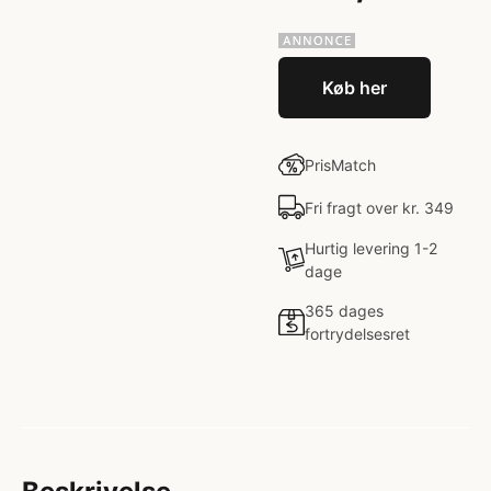
Køb her
PrisMatch
Fri fragt over kr. 349
Hurtig levering 1-2
dage
365 dages
fortrydelsesret