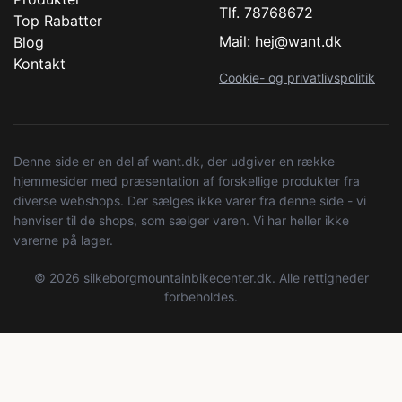
Tlf. 78768672
Top Rabatter
Mail:
hej@want.dk
Blog
Kontakt
Cookie- og privatlivspolitik
Denne side er en del af want.dk, der udgiver en række
hjemmesider med præsentation af forskellige produkter fra
diverse webshops. Der sælges ikke varer fra denne side - vi
henviser til de shops, som sælger varen. Vi har heller ikke
varerne på lager.
© 2026 silkeborgmountainbikecenter.dk. Alle rettigheder
forbeholdes.