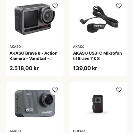
AKASO
AKASO
AKASO Brave 8 - Action
AKASO USB-C Mikrofon
Kamera - Vandtæt -
til Brave 7 & 8
4K/60fps - 48 Mega
2.518,00 kr
139,00 kr
Pixel
AKASO
GOPRO