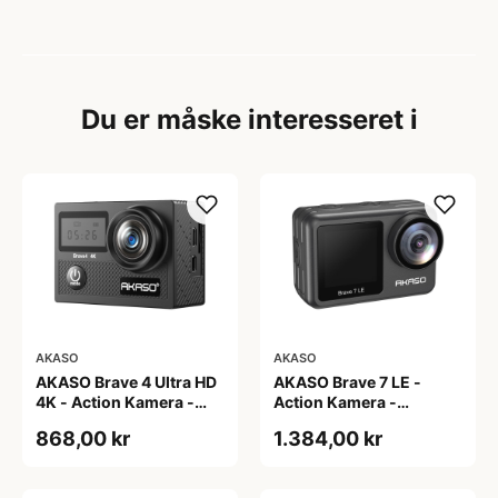
Du er måske interesseret i
AKASO
AKASO
AKASO Brave 4 Ultra HD
AKASO Brave 7 LE -
4K - Action Kamera -
Action Kamera -
Digital Zoom
4K/30fps - IPX7
868,00 kr
1.384,00 kr
Wandtæt