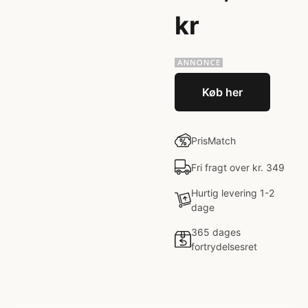
kr
Køb her
PrisMatch
Fri fragt over kr. 349
Hurtig levering 1-2
dage
365 dages
fortrydelsesret