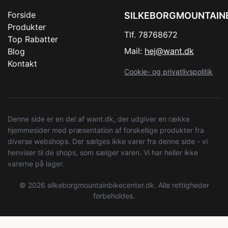
Forside
SILKEBORGMOUNTAIN
Produkter
Tlf. 78768672
Top Rabatter
Mail:
hej@want.dk
Blog
Kontakt
Cookie- og privatlivspolitik
Denne side er en del af want.dk, der udgiver en række
hjemmesider med præsentation af forskellige produkter fra
diverse webshops. Der sælges ikke varer fra denne side - vi
henviser til de shops, som sælger varen. Vi har heller ikke
varerne på lager.
© 2026 silkeborgmountainbikecenter.dk. Alle rettigheder
forbeholdes.