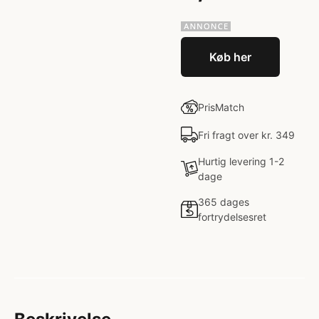
Køb her
PrisMatch
Fri fragt over kr. 349
Hurtig levering 1-2
dage
365 dages
fortrydelsesret