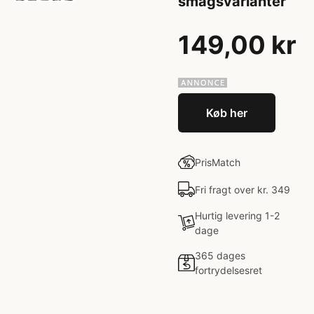
smagsvarianter
149,00 kr
Køb her
PrisMatch
Fri fragt over kr. 349
Hurtig levering 1-2
dage
365 dages
fortrydelsesret