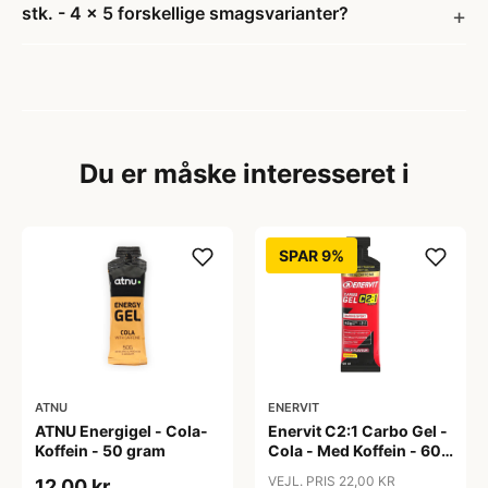
stk. - 4 x 5 forskellige smagsvarianter?
Du er måske interesseret i
SPAR 9%
ATNU
ENERVIT
ATNU Energigel - Cola-
Enervit C2:1 Carbo Gel -
Koffein - 50 gram
Cola - Med Koffein - 60
ml
VEJL. PRIS 22,00 KR
12,00 kr