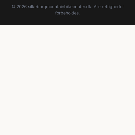
© 2026 silkeborgmountainbikecenter.dk. Alle rettigheder
forbeholdes.