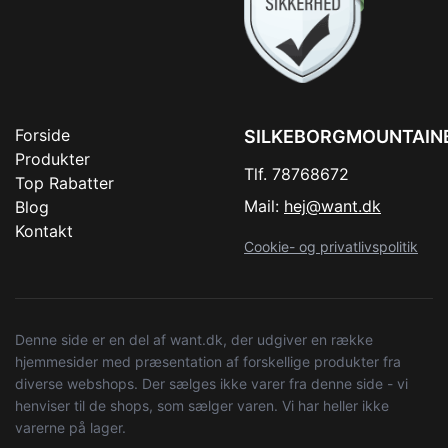
Forside
SILKEBORGMOUNTAIN
Produkter
Tlf. 78768672
Top Rabatter
Mail:
hej@want.dk
Blog
Kontakt
Cookie- og privatlivspolitik
Denne side er en del af want.dk, der udgiver en række
hjemmesider med præsentation af forskellige produkter fra
diverse webshops. Der sælges ikke varer fra denne side - vi
henviser til de shops, som sælger varen. Vi har heller ikke
varerne på lager.