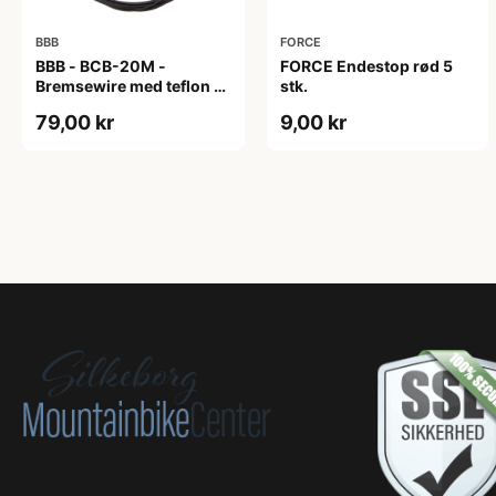
BBB
FORCE
BBB - BCB-20M -
FORCE Endestop rød 5
Bremsewire med teflon -
stk.
MTB - 1.5 x 2350 mm -
79,00 kr
9,00 kr
Sort