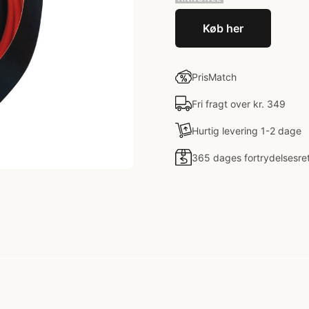
Køb her
PrisMatch
Fri fragt over kr. 349
Hurtig levering 1-2 dage
365 dages fortrydelsesre