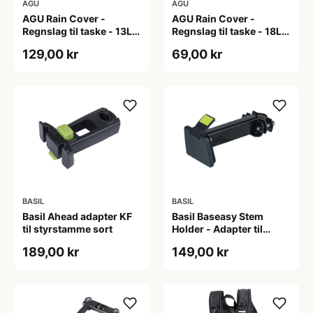
AGU
AGU
AGU Rain Cover -
AGU Rain Cover -
Regnslag til taske - 13L -
Regnslag til taske - 18L -
Neongul
Neongul
129,00 kr
69,00 kr
BASIL
BASIL
Basil Ahead adapter KF
Basil Baseasy Stem
til styrstamme sort
Holder - Adapter til
styrstamme - Sort
189,00 kr
149,00 kr