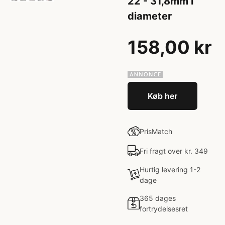
22 - 31,8mm i
diameter
158,00 kr
Køb her
PrisMatch
Fri fragt over kr. 349
Hurtig levering 1-2
dage
365 dages
fortrydelsesret