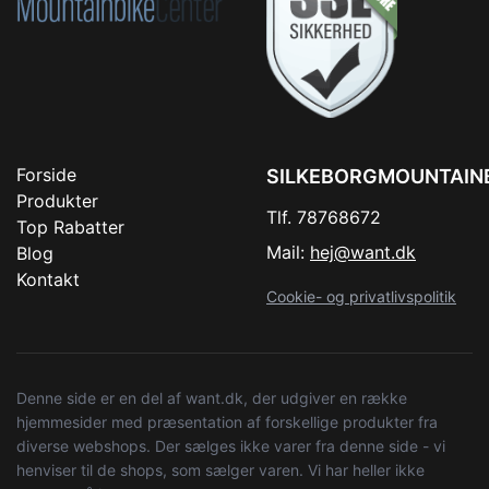
Forside
SILKEBORGMOUNTAIN
Produkter
Tlf. 78768672
Top Rabatter
Mail:
hej@want.dk
Blog
Kontakt
Cookie- og privatlivspolitik
Denne side er en del af want.dk, der udgiver en række
hjemmesider med præsentation af forskellige produkter fra
diverse webshops. Der sælges ikke varer fra denne side - vi
henviser til de shops, som sælger varen. Vi har heller ikke