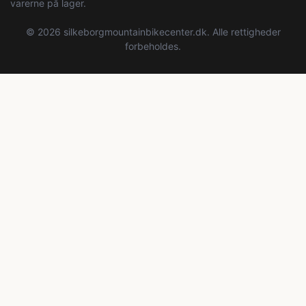
varerne på lager.
© 2026 silkeborgmountainbikecenter.dk. Alle rettigheder
forbeholdes.