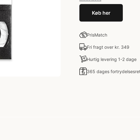
Køb her
PrisMatch
Fri fragt over kr. 349
Hurtig levering 1-2 dage
365 dages fortrydelsesre