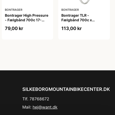
BONTRAGER
BONTRAGER
Bontrager High Pressure
Bontrager TLR -
- Fælgbånd 700c 17-
Fælgbånd 700c x
21mm bred
19,5mm
79,00 kr
113,00 kr
SILKEBORGMOUNTAINBIKECENTER.DK
Tlf. 78768672
Mail:
hej@want.dk