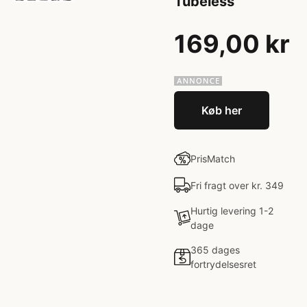
Tubeless
169,00 kr
Køb her
PrisMatch
Fri fragt over kr. 349
Hurtig levering 1-2
dage
365 dages
fortrydelsesret