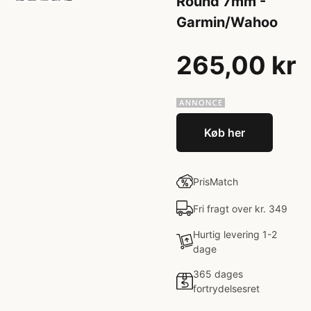
Round 7mm -
Garmin/Wahoo
265,00 kr
Køb her
PrisMatch
Fri fragt over kr. 349
Hurtig levering 1-2
dage
365 dages
fortrydelsesret