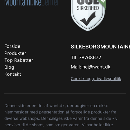
Forside
SILKEBORGMOUNTAIN
Produkter
Tlf. 78768672
Top Rabatter
Mail:
hej@want.dk
Blog
Kontakt
Cookie- og privatlivspolitik
Denne side er en del af want.dk, der udgiver en række
hjemmesider med præsentation af forskellige produkter fra
diverse webshops. Der sælges ikke varer fra denne side - vi
henviser til de shops, som sælger varen. Vi har heller ikke