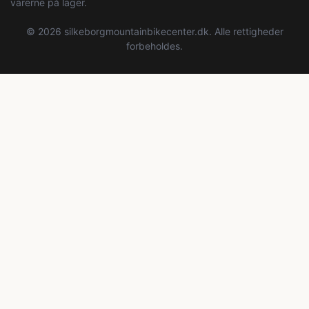
varerne på lager.
© 2026 silkeborgmountainbikecenter.dk. Alle rettigheder
forbeholdes.