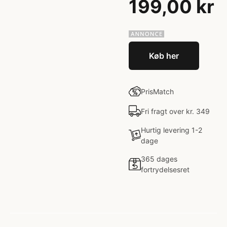
199,00 kr
Køb her
PrisMatch
Fri fragt over kr. 349
Hurtig levering 1-2
dage
365 dages
fortrydelsesret