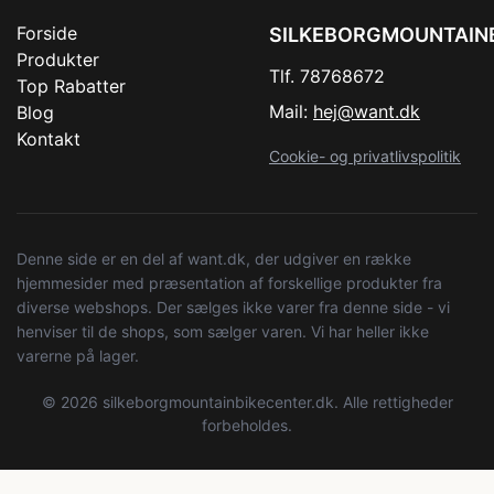
Forside
SILKEBORGMOUNTAIN
Produkter
Tlf. 78768672
Top Rabatter
Mail:
hej@want.dk
Blog
Kontakt
Cookie- og privatlivspolitik
Denne side er en del af want.dk, der udgiver en række
hjemmesider med præsentation af forskellige produkter fra
diverse webshops. Der sælges ikke varer fra denne side - vi
henviser til de shops, som sælger varen. Vi har heller ikke
varerne på lager.
© 2026 silkeborgmountainbikecenter.dk. Alle rettigheder
forbeholdes.