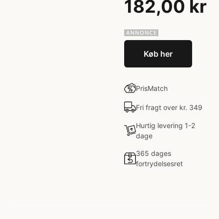
182,00 kr
Køb her
PrisMatch
Fri fragt over kr. 349
Hurtig levering 1-2
dage
365 dages
fortrydelsesret