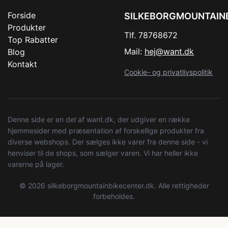
Forside
SILKEBORGMOUNTAIN
Produkter
Tlf. 78768672
Top Rabatter
Mail:
hej@want.dk
Blog
Kontakt
Cookie- og privatlivspolitik
Denne side er en del af want.dk, der udgiver en række
hjemmesider med præsentation af forskellige produkter fra
diverse webshops. Der sælges ikke varer fra denne side - vi
henviser til de shops, som sælger varen. Vi har heller ikke
varerne på lager.
© 2026 silkeborgmountainbikecenter.dk. Alle rettigheder
forbeholdes.