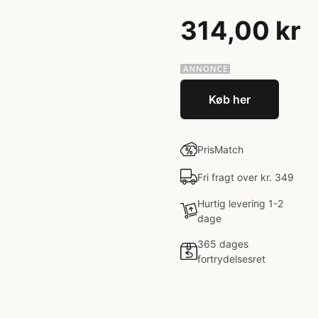
314,00 kr
Køb her
PrisMatch
Fri fragt over kr. 349
Hurtig levering 1-2
dage
365 dages
fortrydelsesret