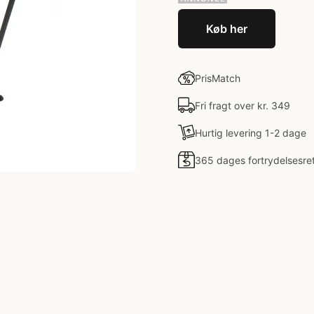
Køb her
PrisMatch
Fri fragt over kr. 349
Hurtig levering 1-2 dage
365 dages fortrydelsesre