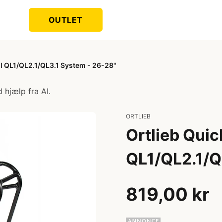
OUTLET
il QL1/QL2.1/QL3.1 System - 26-28"
 hjælp fra AI.
ORTLIEB
Ortlieb Quic
QL1/QL2.1/Q
819,00 kr