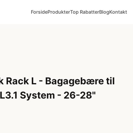
Forside
Produkter
Top Rabatter
Blog
Kontakt
k Rack L - Bagagebære til
L3.1 System - 26-28"