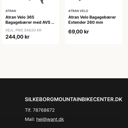
ATRAN
ATRAN VELO
Atran Velo 365
Atran Velo Bagagebærer
Bagagebærer med AVS -
Extender 260 mm
700c - Mat Sort
VEJL. PRIS 349,00 KR
69,00 kr
244,00 kr
SILKEBORGMOUNTAINBIKECENTER.DK
Tlf. 78768672
Mail:
hej@want.dk