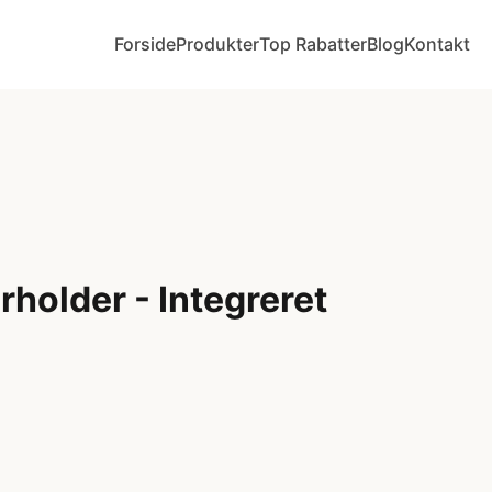
Forside
Produkter
Top Rabatter
Blog
Kontakt
older - Integreret