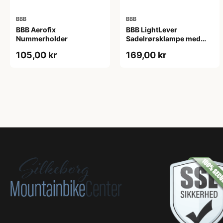
BBB
BBB
BBB Aerofix
BBB LightLever
Nummerholder
Sadelrørsklampe med
qiuck release 28.6 mm
105,00 kr
169,00 kr