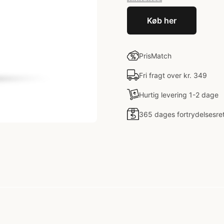
Køb her
PrisMatch
Fri fragt over kr. 349
Hurtig levering 1-2 dage
365 dages fortrydelsesre