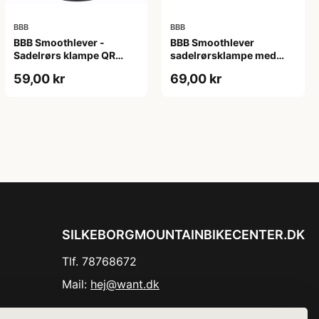
BBB
BBB
BBB Smoothlever -
BBB Smoothlever
Sadelrørs klampe QR
sadelrørsklampe med
ø31,8mm - Sort
quick release 28,6
59,00 kr
69,00 kr
SILKEBORGMOUNTAINBIKECENTER.DK
Tlf. 78768672
Mail:
hej@want.dk
Cookie- og privatlivspolitik