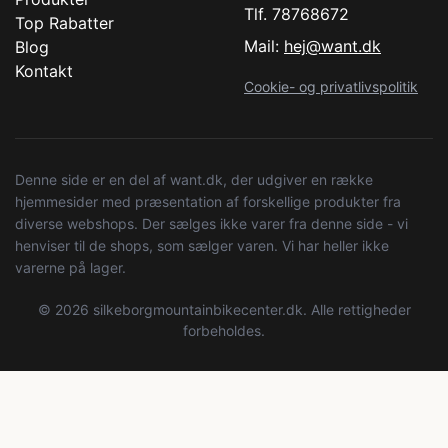
Tlf. 78768672
Top Rabatter
Mail:
hej@want.dk
Blog
Kontakt
Cookie- og privatlivspolitik
Denne side er en del af want.dk, der udgiver en række
hjemmesider med præsentation af forskellige produkter fra
diverse webshops. Der sælges ikke varer fra denne side - vi
henviser til de shops, som sælger varen. Vi har heller ikke
varerne på lager.
© 2026 silkeborgmountainbikecenter.dk. Alle rettigheder
forbeholdes.