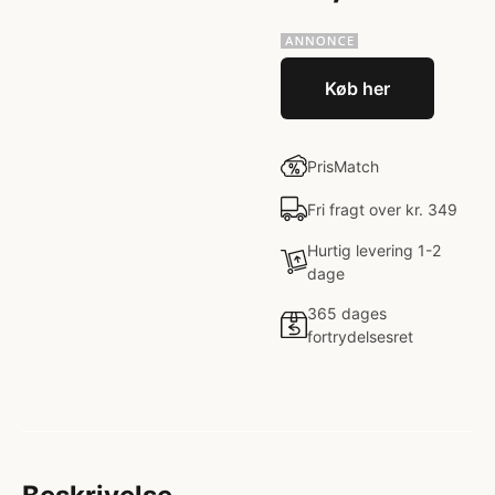
Køb her
PrisMatch
Fri fragt over kr. 349
Hurtig levering 1-2
dage
365 dages
fortrydelsesret