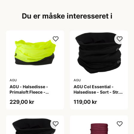
Du er måske interesseret i
AGU
AGU
AGU - Halsedisse -
AGU Col Essential -
Primaloft Fleece -
Halsedisse - Sort - Str.
Essential - Neon Gul -
Onesize
229,00 kr
119,00 kr
OS