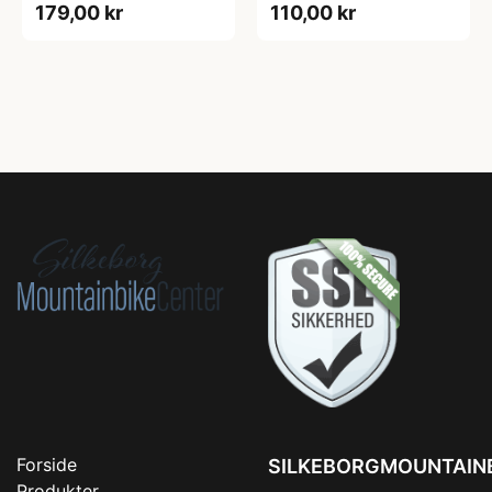
179,00 kr
110,00 kr
One size
Forside
SILKEBORGMOUNTAIN
Produkter