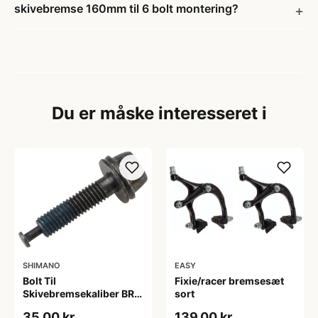
skivebremse 160mm til 6 bolt montering?
Du er måske interesseret i
SHIMANO
EASY
Bolt Til
Fixie/racer bremsesæt
Skivebremsekaliber BR-
sort
RS505 10 mm
35,00 kr
139,00 kr