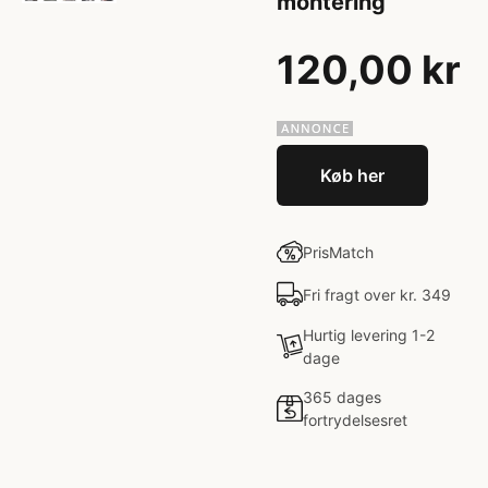
montering
120,00 kr
Køb her
PrisMatch
Fri fragt over kr. 349
Hurtig levering 1-2
dage
365 dages
fortrydelsesret