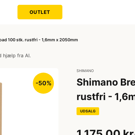
OUTLET
oad 100 stk. rustfri - 1,6mm x 2050mm
 hjælp fra AI.
SHIMANO
Shimano Bre
-50%
rustfri - 1
UDSALG
1.175,00 kr