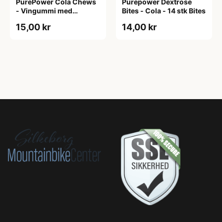
PurePower Cola Chews
Purepower Dextrose
- Vingummi med
Bites - Cola - 14 stk Bites
colasmag - 40 gram.
15,00 kr
14,00 kr