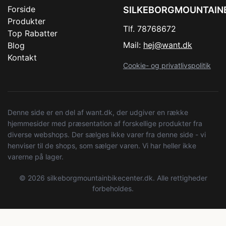
Forside
SILKEBORGMOUNTAIN
Produkter
Tlf. 78768672
Top Rabatter
Mail:
hej@want.dk
Blog
Kontakt
Cookie- og privatlivspolitik
Denne side er en del af want.dk, der udgiver en række
hjemmesider med præsentation af forskellige produkter fra
diverse webshops. Der sælges ikke varer fra denne side - vi
henviser til de shops, som sælger varen. Vi har heller ikke
varerne på lager.
© 2026 silkeborgmountainbikecenter.dk. Alle rettigheder
forbeholdes.