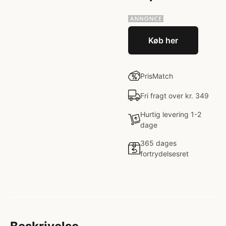
Køb her
PrisMatch
Fri fragt over kr. 349
Hurtig levering 1-2
dage
365 dages
fortrydelsesret