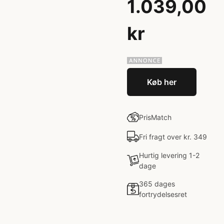
1.039,00
kr
Køb her
PrisMatch
Fri fragt over kr. 349
Hurtig levering 1-2
dage
365 dages
fortrydelsesret