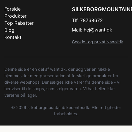
Forside
SILKEBORGMOUNTAIN
Produkter
Tlf. 78768672
Top Rabatter
Mail:
hej@want.dk
Blog
Kontakt
Cookie- og privatlivspolitik
Denne side er en del af want.dk, der udgiver en række
hjemmesider med præsentation af forskellige produkter fra
diverse webshops. Der sælges ikke varer fra denne side - vi
henviser til de shops, som sælger varen. Vi har heller ikke
varerne på lager.
© 2026 silkeborgmountainbikecenter.dk. Alle rettigheder
forbeholdes.