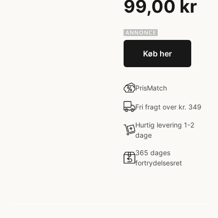
99,00 kr
Køb her
PrisMatch
Fri fragt over kr. 349
Hurtig levering 1-2
dage
365 dages
fortrydelsesret