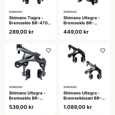
SHIMANO
SHIMANO
Shimano Tiagra -
Shimano Ultegra -
Bremseklo BR-4700
Bremseklo BR-
til forhjul
R8000 - til forhjul -
289,00 kr
449,00 kr
Centerbolt
SHIMANO
SHIMANO
Shimano Ultegra -
Shimano Ultegra -
Bremseklo BR-
Bremseklosæt BR-
R8010-RS - til
R8000 - Centerbolt
539,00 kr
1.089,00 kr
baghjul - 2 bolt
montering