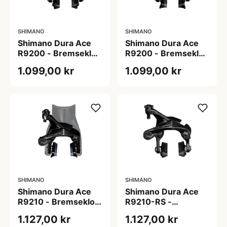
SHIMANO
SHIMANO
Shimano Dura Ace
Shimano Dura Ace
R9200 - Bremseklo
R9200 - Bremseklo
til baghjul -
til forhjul -
1.099,00 kr
1.099,00 kr
Centerbolt
Centerbolt
SHIMANO
SHIMANO
Shimano Dura Ace
Shimano Dura Ace
R9210 - Bremseklo
R9210-RS -
til forhjul - 2 bolt
Bremseklo til baghjul
1.127,00 kr
1.127,00 kr
montering
- 2 bolt montering