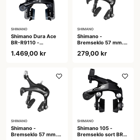
SHIMANO
SHIMANO
Shimano Dura Ace
Shimano -
BR-R9110 -
Bremseklo 57 mm.
Bremseklo til forhjul
lang til baghjul Sort
1.469,00 kr
279,00 kr
- Direkte montering
SHIMANO
SHIMANO
Shimano -
Shimano 105 -
Bremseklo 57 mm.
Bremseklo sort BR-