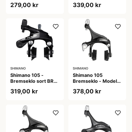
lang til forhjul Sort
R7000 - til baghjul -
279,00 kr
339,00 kr
Centerbolt
SHIMANO
SHIMANO
Shimano 105 -
Shimano 105
Bremseklo sort BR-
Bremseklo - Model
R7000 - til forhjul -
BR-R561 til bag
319,00 kr
378,00 kr
Centerbolt
center montering -
Sort