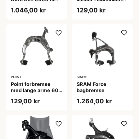
baghjul
inklusiv bremsesko
1.046,00 kr
129,00 kr
sort
POINT
SRAM
Point forbremse
SRAM Force
med lange arme 60-
bagbremse
80 mm
129,00 kr
1.264,00 kr