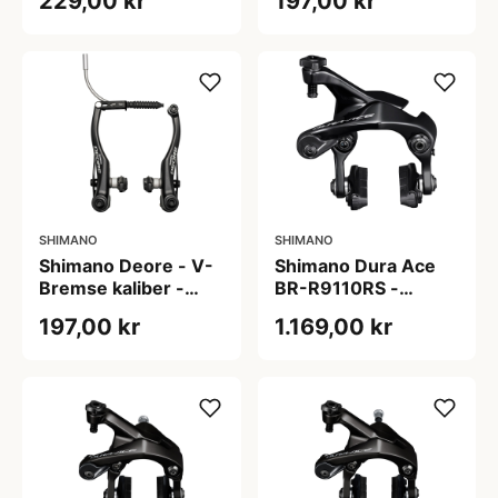
229,00 kr
197,00 kr
SHIMANO
SHIMANO
Shimano Deore - V-
Shimano Dura Ace
Bremse kaliber -
BR-R9110RS -
Front - Sort
Bremseklo til baghjul
197,00 kr
1.169,00 kr
- Direkte montering