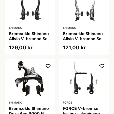
SHIMANO
SHIMANO
Bremseklo Shimano
Bremseklo Shimano
Alivio V-bremse Sort
Alivio V-bremse Sølv
til bag med fast
til bag med fast
129,00 kr
121,00 kr
bremsesko
bremsesko
SHIMANO
FORCE
Bremseklo Shimano
FORCE V-bremse
Dura Ace 9000 til
kaliber i aluminium