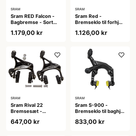
SRAM
SRAM
Sram RED Falcon -
Sram Red -
Bagbremse - Sort
Bremseklo til forhjul
anodiseret
- Center type - Grå
1.179,00 kr
1.126,00 kr
SRAM
SRAM
Sram Rival 22
Sram S-900 -
Bremsesæt -
Bremseklo til baghjul
Sølv/sort
- Direct mount - Sort
647,00 kr
833,00 kr