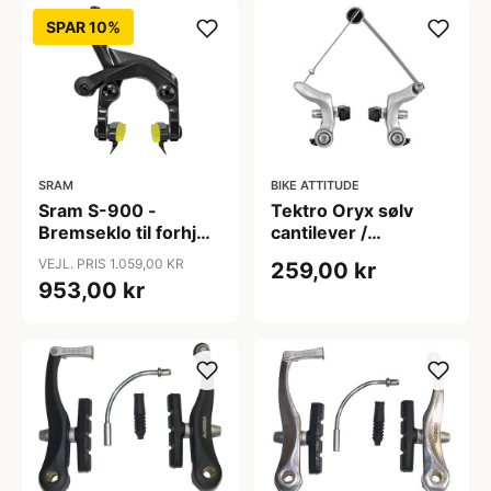
SPAR 10%
SRAM
BIKE ATTITUDE
Sram S-900 -
Tektro Oryx sølv
Bremseklo til forhjul
cantilever /
- Direct mount - Sort
cyclocross bremse
VEJL. PRIS 1.059,00 KR
259,00 kr
953,00 kr