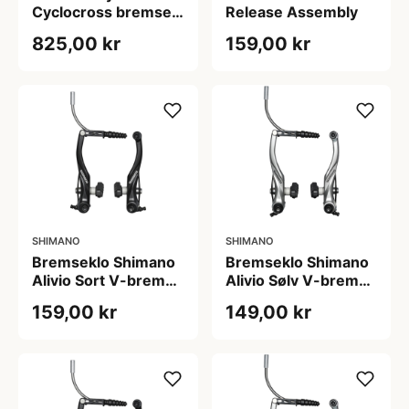
Cyclocross bremse
Release Assembly
bag
825,00 kr
159,00 kr
SHIMANO
SHIMANO
Bremseklo Shimano
Bremseklo Shimano
Alivio Sort V-bremse
Alivio Sølv V-bremse
til for med fast
til for med fast
159,00 kr
149,00 kr
bremsesko
bremsesko