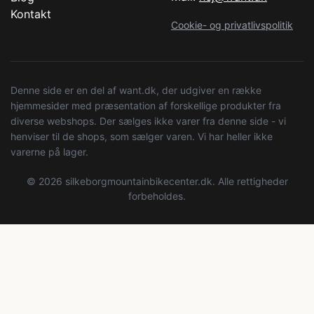
Kontakt
Cookie- og privatlivspolitik
Denne side er en del af want.dk, der udgiver en række
hjemmesider med præsentation af forskellige produkter fra
diverse webshops. Der sælges ikke varer fra denne side - vi
henviser til de shops, som sælger varen. Vi har heller ikke
varerne på lager.
© 2026 silkeborgmountainbikecenter.dk. Alle rettigheder
forbeholdes.