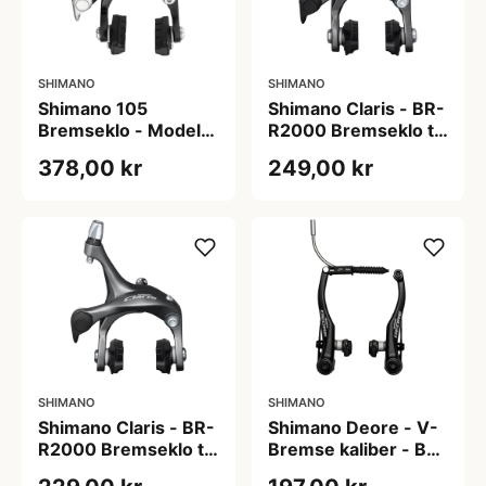
SHIMANO
SHIMANO
Shimano 105
Shimano Claris - BR-
Bremseklo - Model
R2000 Bremseklo til
BR-R561 til front
bag
378,00 kr
249,00 kr
center montering -
Sort
SHIMANO
SHIMANO
Shimano Claris - BR-
Shimano Deore - V-
R2000 Bremseklo til
Bremse kaliber - Bag
front
- Sort