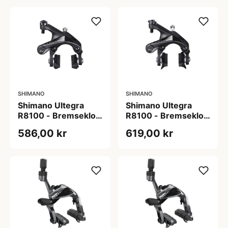
SHIMANO
SHIMANO
Shimano Ultegra
Shimano Ultegra
R8100 - Bremseklo
R8100 - Bremseklo
til baghjul -
til forhjul -
586,00 kr
619,00 kr
Centerbolt
Centerbolt