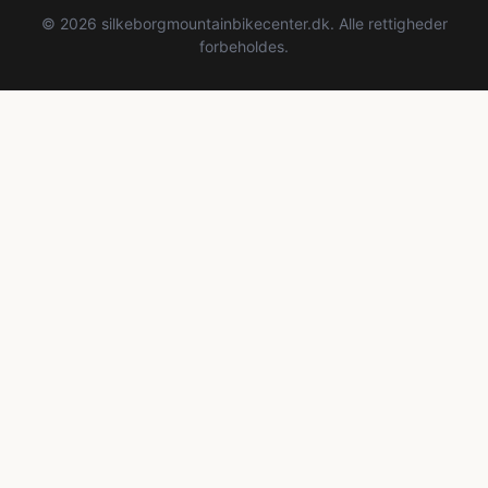
© 2026 silkeborgmountainbikecenter.dk. Alle rettigheder
forbeholdes.