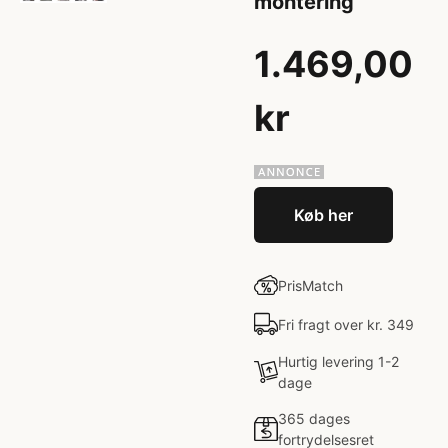
montering
1.469,00
kr
Køb her
PrisMatch
Fri fragt over kr. 349
Hurtig levering 1-2
dage
365 dages
fortrydelsesret