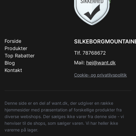
Forside
SILKEBORGMOUNTAIN
Produkter
Tlf. 78768672
Top Rabatter
Mail:
hej@want.dk
Blog
Kontakt
Cookie- og privatlivspolitik
Denne side er en del af want.dk, der udgiver en række
hjemmesider med præsentation af forskellige produkter fra
diverse webshops. Der sælges ikke varer fra denne side - vi
henviser til de shops, som sælger varen. Vi har heller ikke
varerne på lager.