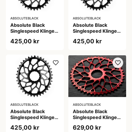
ABSOLUTEBLACK
ABSOLUTEBLACK
Absolute Black
Absolute Black
Singlespeed Klinge
Singlespeed Klinge
38T Oval Direkte
40T Oval Direkte
425,00 kr
425,00 kr
Montering Sort
Montering Sort
ABSOLUTEBLACK
ABSOLUTEBLACK
Absolute Black
Absolute Black
Singlespeed Klinge
Singlespeed Klinge
42T Oval Direkte
44T Oval Direkte
425,00 kr
629,00 kr
Montering Sort
Montering Rød