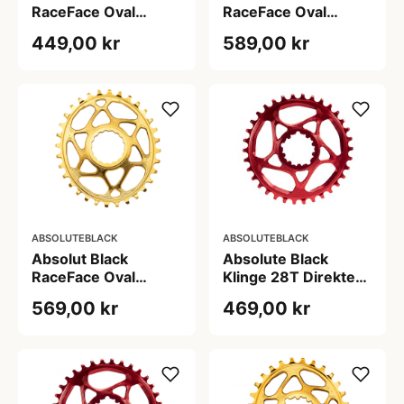
RaceFace Oval
RaceFace Oval
Klinge Grøn
Klinge Grøn 34T
449,00 kr
589,00 kr
ABSOLUTEBLACK
ABSOLUTEBLACK
Absolut Black
Absolute Black
RaceFace Oval
Klinge 28T Direkte
Klinge Guld 34T
montering SRAM
569,00 kr
469,00 kr
GXP Rød