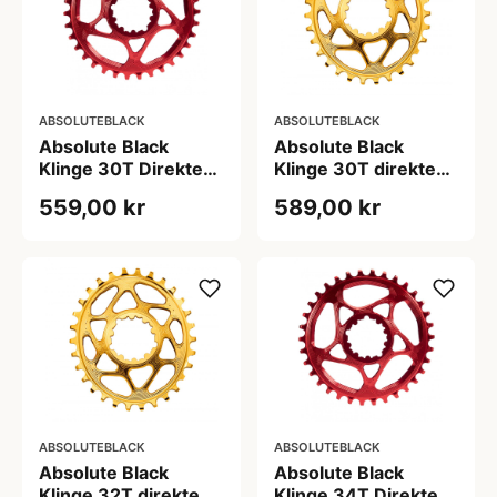
ABSOLUTEBLACK
ABSOLUTEBLACK
Absolute Black
Absolute Black
Klinge 30T Direkte
Klinge 30T direkte
montering SRAM
montering Oval
559,00 kr
589,00 kr
GXP/BB30/DUB Rød
SRAM GXP Guld
ABSOLUTEBLACK
ABSOLUTEBLACK
Absolute Black
Absolute Black
Klinge 32T direkte
Klinge 34T Direkte