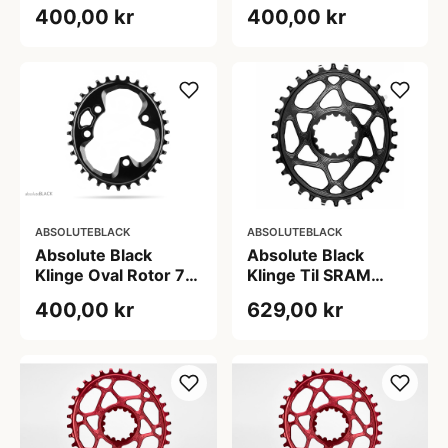
mm (Antal tænder:
mm (Antal tænder:
400,00 kr
400,00 kr
30)
32)
ABSOLUTEBLACK
ABSOLUTEBLACK
Absolute Black
Absolute Black
Klinge Oval Rotor 76
Klinge Til SRAM
mm (Antal tænder:
Direct Mount Oval
400,00 kr
629,00 kr
34)
32T Til Shimano 12
Speed kæder