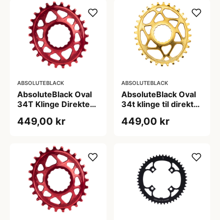
ABSOLUTEBLACK
ABSOLUTEBLACK
AbsoluteBlack Oval
AbsoluteBlack Oval
34T Klinge Direkte
34t klinge til direkte
Montering
montering
449,00 kr
449,00 kr
(Raceface) Rød 3
(Raceface) Guld 3
mm offset
mm offset