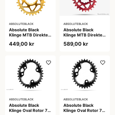
ABSOLUTEBLACK
ABSOLUTEBLACK
Absolute Black
Absolute Black
Klinge MTB Direkte
Klinge MTB Direkte
montering til BOOST
montering til BOOST
449,00 kr
589,00 kr
28T Guld
rød
ABSOLUTEBLACK
ABSOLUTEBLACK
Absolute Black
Absolute Black
Klinge Oval Rotor 76
Klinge Oval Rotor 76