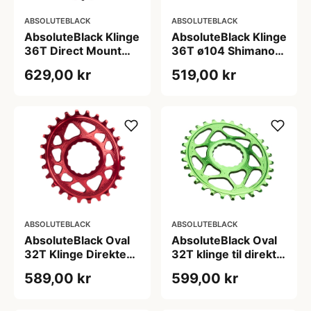
ABSOLUTEBLACK
ABSOLUTEBLACK
AbsoluteBlack Klinge
AbsoluteBlack Klinge
36T Direct Mount
36T ø104 Shimano
Shimano 12-Speed
12-Speed
629,00 kr
519,00 kr
Sort
ABSOLUTEBLACK
ABSOLUTEBLACK
AbsoluteBlack Oval
AbsoluteBlack Oval
32T Klinge Direkte
32T klinge til direkte
Montering
montering
589,00 kr
599,00 kr
(Raceface) Rød 3
(Raceface) Grøn 3
mm offset
mm offset