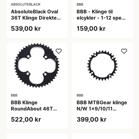
ABSOLUTEBLACK
BBB
AbsoluteBlack Oval
BBB - Klinge til
36T Klinge Direkte
elcykler - 1-12 speed
Montering
- 48T Ø104
539,00 kr
159,00 kr
(Raceface) Rød 3
mm offset
BBB
BBB
BBB Klinge
BBB MTBGear klinge
RoundAbout 46T
N/W 1x9/10/11
Ø104mm
ø104mm 30 tænder
522,00 kr
399,00 kr