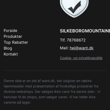
Forside
SILKEBORGMOUNTAIN
Produkter
Tlf. 78768672
Top Rabatter
Mail:
hej@want.dk
Blog
Kontakt
Cookie- og privatlivspolitik
Denne side er en del af want.dk, der udgiver en række
hjemmesider med præsentation af forskellige produkter fra
diverse webshops. Der sælges ikke varer fra denne side - vi
henviser til de shops, som sælger varen. Vi har heller ikke
varerne på lager.