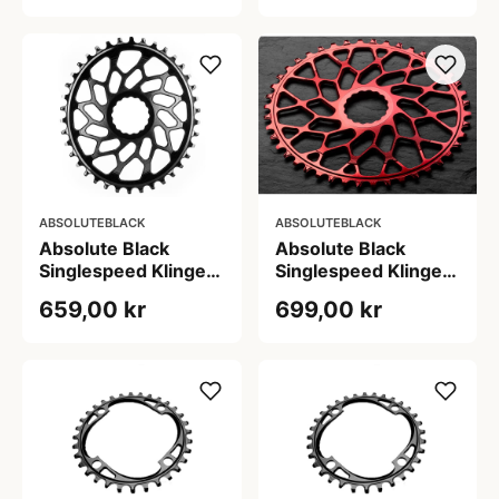
ABSOLUTEBLACK
ABSOLUTEBLACK
Absolute Black
Absolute Black
Singlespeed Klinge
Singlespeed Klinge
44T Oval Direkte
48T Oval Direkte
659,00 kr
699,00 kr
Montering Sort
Montering Rød