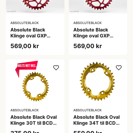
ABSOLUTEBLACK
ABSOLUTEBLACK
Absolute Black
Absolute Black
Klinge oval GXP
Klinge oval GXP
Direkte montering
Direkte montering
569,00 kr
569,00 kr
Rød (Antal tænder:
Rød (Antal tænder:
28)
32)
ABSOLUTEBLACK
ABSOLUTEBLACK
Absolute Black Oval
Absolute Black Oval
Klinge 30T til BCD
Klinge 34T til BCD
96 mm Guld
96 mm Guld