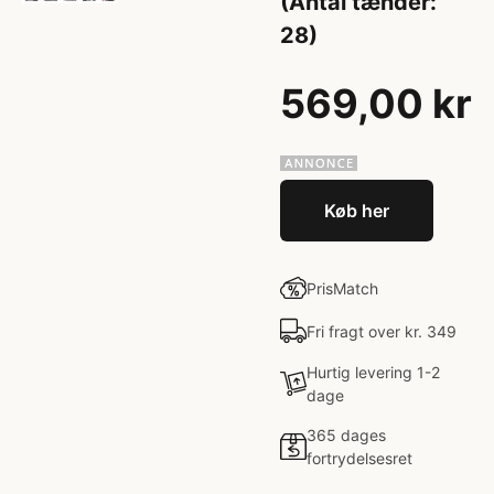
(Antal tænder:
28)
569,00 kr
Køb her
PrisMatch
Fri fragt over kr. 349
Hurtig levering 1-2
dage
365 dages
fortrydelsesret