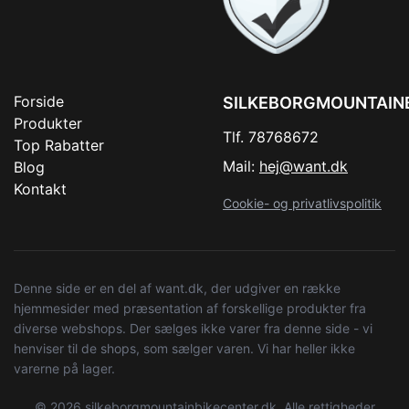
Forside
SILKEBORGMOUNTAIN
Produkter
Tlf. 78768672
Top Rabatter
Mail:
hej@want.dk
Blog
Kontakt
Cookie- og privatlivspolitik
Denne side er en del af want.dk, der udgiver en række
hjemmesider med præsentation af forskellige produkter fra
diverse webshops. Der sælges ikke varer fra denne side - vi
henviser til de shops, som sælger varen. Vi har heller ikke
varerne på lager.
© 2026 silkeborgmountainbikecenter.dk. Alle rettigheder