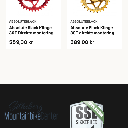
ABSOLUTEBLACK
ABSOLUTEBLACK
Absolute Black Klinge
Absolute Black Klinge
30T Direkte montering
30T direkte montering
SRAM GXP/BB30/DUB
Oval SRAM GXP Guld
559,00 kr
589,00 kr
Rød